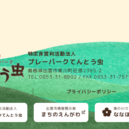
特定非営利活動法人
プレーパークてんとう虫
島根県出雲市斐川町荘原2395-2
TEL 0853-31-8802 / FAX 0853-31-757
プライバシーポリシー
利活動法人
出雲市情報掲示板
湯の川カ
まちのえんがわ
なな
クてんとう虫